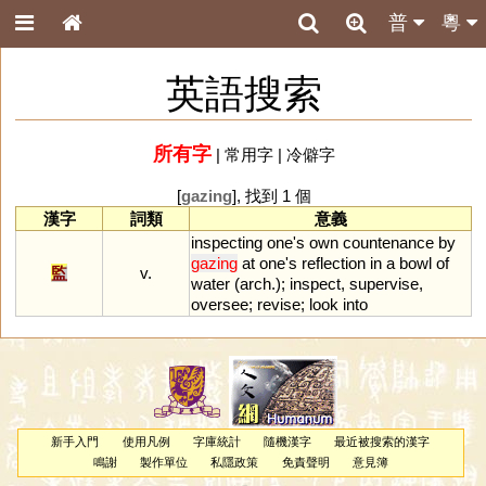
普
粵
英語搜索
所有字
|
常用字
|
冷僻字
[
gazing
], 找到 1 個
漢字
詞類
意義
inspecting
one
'
s
own
countenance
by
gazing
at
one
'
s
reflection
in
a
bowl
of
監
v.
water
(
arch
.);
inspect
,
supervise
,
oversee
;
revise
;
look
into
新手入門
使用凡例
字庫統計
隨機漢字
最近被搜索的漢字
鳴謝
製作單位
私隱政策
免責聲明
意見簿