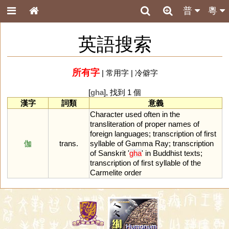
普
粵
英語搜索
所有字
|
常用字
|
冷僻字
[
gha
], 找到 1 個
漢字
詞類
意義
Character
used
often
in
the
transliteration
of
proper
names
of
foreign
languages
;
transcription
of
first
伽
trans.
syllable
of
Gamma
Ray
;
transcription
of
Sanskrit
'
gha
'
in
Buddhist
texts
;
transcription
of
first
syllable
of
the
Carmelite
order