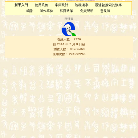
新手入門
使用凡例
字庫統計
隨機漢字
最近被搜索的漢字
鳴謝
製作單位
私隱政策
免責聲明
意見簿
（
管理員
）
在線人數： 2776
自 2014 年 7 月 8 日起
瀏覽人數： 80266460
使用次數： 294292266