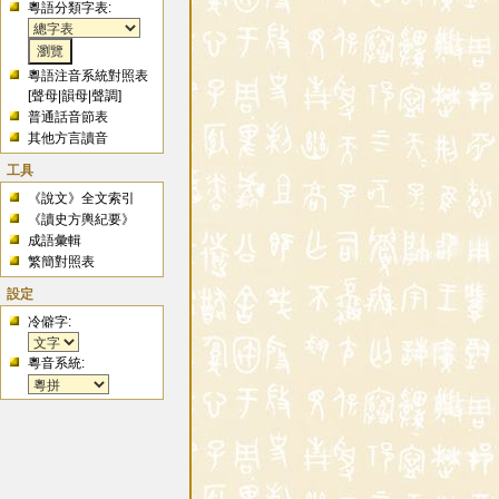
粵語分類字表:
粵語注音系統對照表
[
聲母
|
韻母
|
聲調
]
普通話音節表
其他方言讀音
工具
《說文》全文索引
《讀史方輿紀要》
成語彙輯
繁簡對照表
設定
冷僻字:
粵音系統: