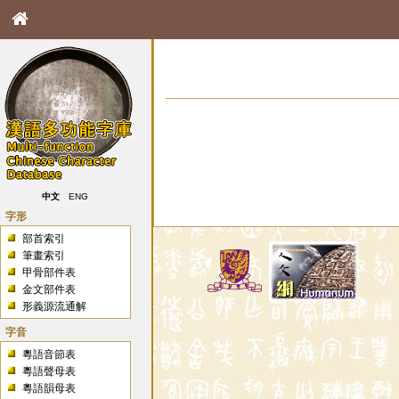
中文
ENG
字形
部首索引
筆畫索引
甲骨部件表
金文部件表
形義源流通解
字音
粵語音節表
粵語聲母表
粵語韻母表