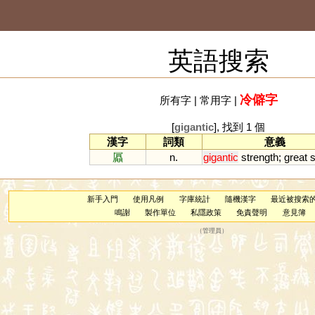
英語搜索
冷僻字
所有字
|
常用字
|
[
gigantic
], 找到 1 個
漢字
詞類
意義
屭
n.
gigantic
strength
;
great
s
新手入門
使用凡例
字庫統計
隨機漢字
最近被搜索
鳴謝
製作單位
私隱政策
免責聲明
意見簿
（
管理員
）