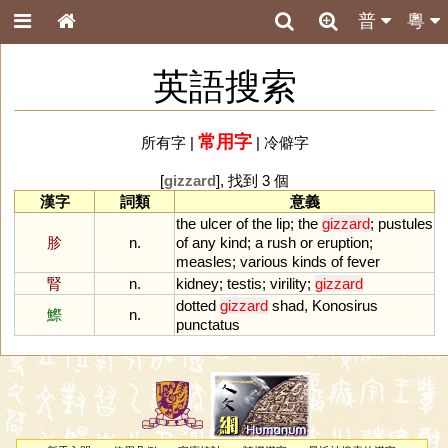
普
粵
英語搜索
常用字
所有字
|
|
冷僻字
[
gizzard
], 找到 3 個
漢字
詞類
意義
the
ulcer
of
the
lip
;
the
gizzard
;
pustules
胗
n.
of
any
kind
;
a
rush
or
eruption
;
measles
;
various
kinds
of
fever
腎
n.
kidney
;
testis
;
virility
;
gizzard
dotted
gizzard
shad
,
Konosirus
鰶
n.
punctatus