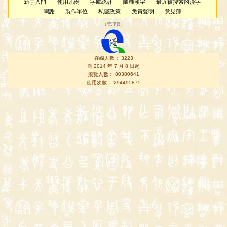
新手入門
使用凡例
字庫統計
隨機漢字
最近被搜索的漢字
鳴謝
製作單位
私隱政策
免責聲明
意見簿
（
管理員
）
在線人數： 3223
自 2014 年 7 月 8 日起
瀏覽人數： 80380641
使用次數： 294495875