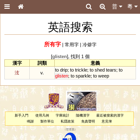
普
粵
英語搜索
所有字
|
常用字
|
冷僻字
[
glisten
], 找到 1 個
漢字
詞類
意義
to
drip
;
to
trickle
;
to
shed
tears
;
to
泫
v.
glisten
;
to
sparkle
;
to
weep
新手入門
使用凡例
字庫統計
隨機漢字
最近被搜索的漢字
鳴謝
製作單位
私隱政策
免責聲明
意見簿
（
管理員
）