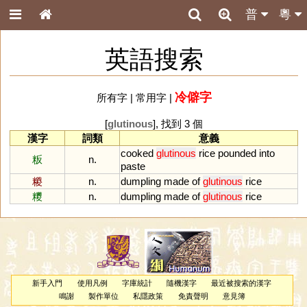
普
粵
英語搜索
冷僻字
所有字
|
常用字
|
[
glutinous
], 找到 3 個
漢字
詞類
意義
cooked
glutinous
rice
pounded
into
粄
n.
paste
糉
n.
dumpling
made
of
glutinous
rice
糭
n.
dumpling
made
of
glutinous
rice
新手入門
使用凡例
字庫統計
隨機漢字
最近被搜索的漢字
鳴謝
製作單位
私隱政策
免責聲明
意見簿