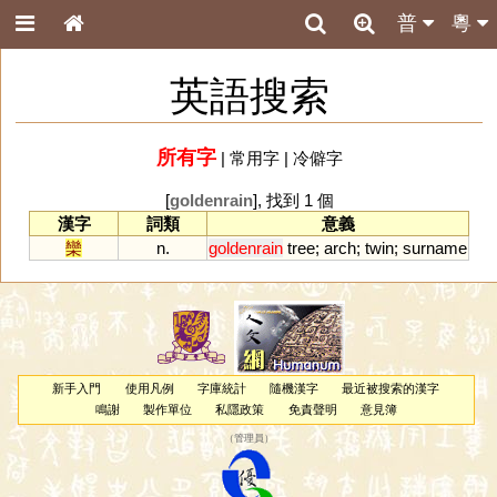
普
粵
英語搜索
所有字
|
常用字
|
冷僻字
[
goldenrain
], 找到 1 個
漢字
詞類
意義
欒
n.
goldenrain
tree
;
arch
;
twin
;
surname
新手入門
使用凡例
字庫統計
隨機漢字
最近被搜索的漢字
鳴謝
製作單位
私隱政策
免責聲明
意見簿
（
管理員
）