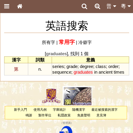
普
粵
英語搜索
常用字
所有字
|
|
冷僻字
[
graduates
], 找到 1 個
漢字
詞類
意義
series
;
grade
;
degree
;
class
;
order
;
第
n.
sequence
;
graduates
in
ancient
times
新手入門
使用凡例
字庫統計
隨機漢字
最近被搜索的漢字
鳴謝
製作單位
私隱政策
免責聲明
意見簿
（
管理員
）