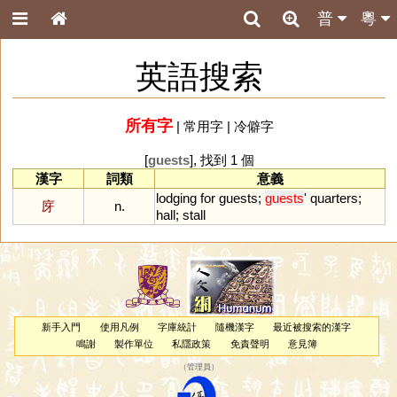
普
粵
英語搜索
所有字
|
常用字
|
冷僻字
[
guests
], 找到 1 個
漢字
詞類
意義
lodging
for
guests
;
guests
'
quarters
;
庌
n.
hall
;
stall
新手入門
使用凡例
字庫統計
隨機漢字
最近被搜索的漢字
鳴謝
製作單位
私隱政策
免責聲明
意見簿
（
管理員
）