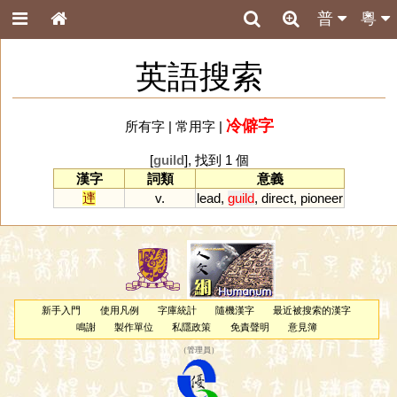
普
粵
英語搜索
冷僻字
所有字
|
常用字
|
[
guild
], 找到 1 個
漢字
詞類
意義
䢦
v.
lead
,
guild
,
direct
,
pioneer
新手入門
使用凡例
字庫統計
隨機漢字
最近被搜索的漢字
鳴謝
製作單位
私隱政策
免責聲明
意見簿
（
管理員
）