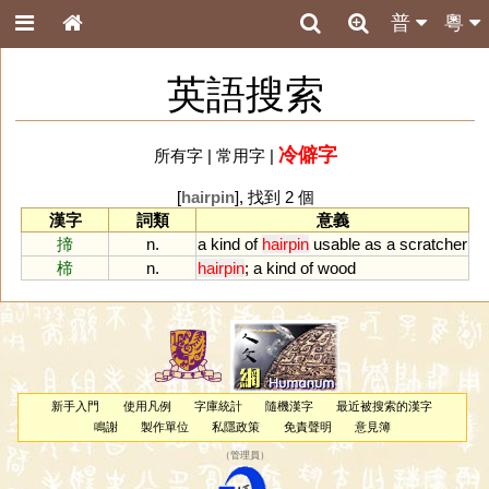
普
粵
英語搜索
冷僻字
所有字
|
常用字
|
[
hairpin
], 找到 2 個
漢字
詞類
意義
揥
n.
a
kind
of
hairpin
usable
as
a
scratcher
楴
n.
hairpin
;
a
kind
of
wood
新手入門
使用凡例
字庫統計
隨機漢字
最近被搜索的漢字
鳴謝
製作單位
私隱政策
免責聲明
意見簿
（
管理員
）