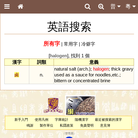
普
粵
英語搜索
所有字
|
常用字
|
冷僻字
[
halogen
], 找到 1 個
漢字
詞類
意義
natural
salt
(
arch
.);
halogen
;
thick
gravy
鹵
n.
used
as
a
sauce
for
noodles
,
etc
.;
bittern
or
concentrated
brine
新手入門
使用凡例
字庫統計
隨機漢字
最近被搜索的漢字
鳴謝
製作單位
私隱政策
免責聲明
意見簿
（
管理員
）