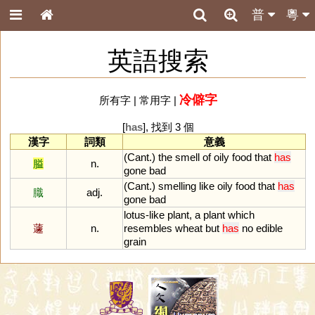
普
粵
英語搜索
冷僻字
所有字
|
常用字
|
[
has
], 找到 3 個
漢字
詞類
意義
(
Cant
.)
the
smell
of
oily
food
that
has
膉
n.
gone
bad
(
Cant
.)
smelling
like
oily
food
that
has
膱
adj.
gone
bad
lotus
-
like
plant
,
a
plant
which
蘧
n.
resembles
wheat
but
has
no
edible
grain