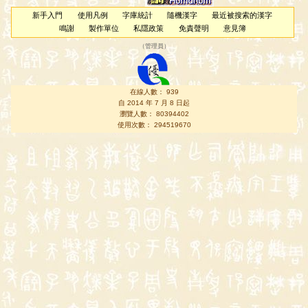
新手入門
使用凡例
字庫統計
隨機漢字
最近被搜索的漢字
鳴謝
製作單位
私隱政策
免責聲明
意見簿
（
管理員
）
在線人數： 939
自 2014 年 7 月 8 日起
瀏覽人數： 80394402
使用次數： 294519670