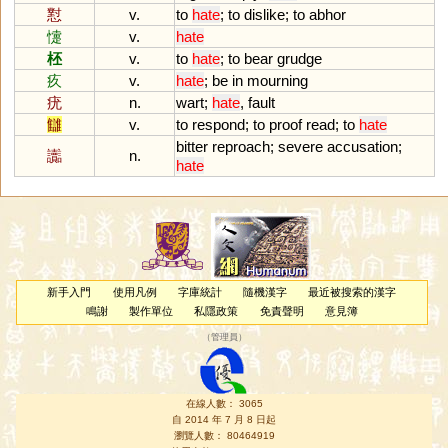
懟
v.
to
hate
;
to
dislike
;
to
abhor
懥
v.
hate
柸
v.
to
hate
;
to
bear
grudge
疚
v.
hate
;
be
in
mourning
疣
n.
wart
;
hate
,
fault
讎
v.
to
respond
;
to
proof
read
;
to
hate
bitter
reproach
;
severe
accusation
;
讟
n.
hate
新手入門
使用凡例
字庫統計
隨機漢字
最近被搜索的漢字
鳴謝
製作單位
私隱政策
免責聲明
意見簿
（
管理員
）
在線人數： 3065
自 2014 年 7 月 8 日起
瀏覽人數： 80464919