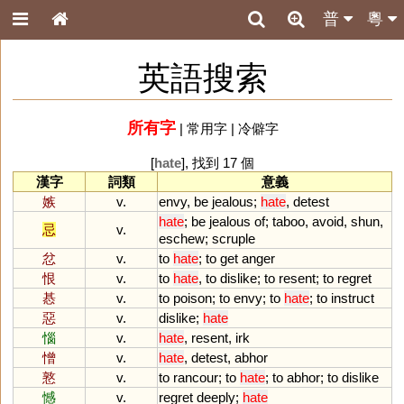
普
粵
英語搜索
所有字
|
常用字
|
冷僻字
[
hate
], 找到 17 個
漢字
詞類
意義
嫉
v.
envy
,
be
jealous
;
hate
,
detest
hate
;
be
jealous
of
;
taboo
,
avoid
,
shun
,
忌
v.
eschew
;
scruple
忿
v.
to
hate
;
to
get
anger
恨
v.
to
hate
,
to
dislike
;
to
resent
;
to
regret
惎
v.
to
poison
;
to
envy
;
to
hate
;
to
instruct
惡
v.
dislike
;
hate
惱
v.
hate
,
resent
,
irk
憎
v.
hate
,
detest
,
abhor
憝
v.
to
rancour
;
to
hate
;
to
abhor
;
to
dislike
憾
v.
regret
deeply
;
hate