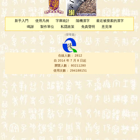
新手入門
使用凡例
字庫統計
隨機漢字
最近被搜索的漢字
鳴謝
製作單位
私隱政策
免責聲明
意見簿
（
管理員
）
在線人數： 2812
自 2014 年 7 月 8 日起
瀏覽人數： 80211280
使用次數： 294188151