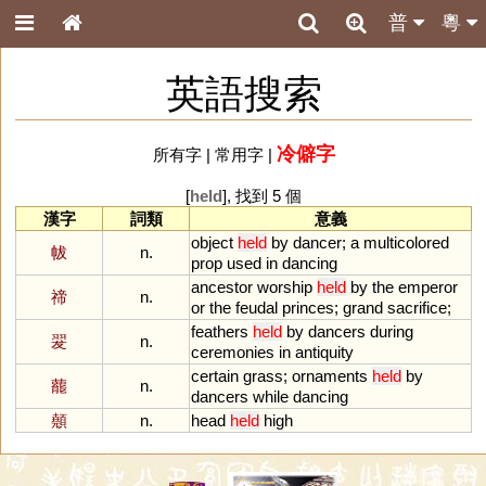
普
粵
英語搜索
冷僻字
所有字
|
常用字
|
[
held
], 找到 5 個
漢字
詞類
意義
object
held
by
dancer
;
a
multicolored
帗
n.
prop
used
in
dancing
ancestor
worship
held
by
the
emperor
禘
n.
or
the
feudal
princes
;
grand
sacrifice
;
feathers
held
by
dancers
during
翇
n.
ceremonies
in
antiquity
certain
grass
;
ornaments
held
by
藣
n.
dancers
while
dancing
顤
n.
head
held
high