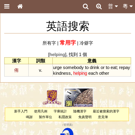
普
粵
英語搜索
常用字
所有字
|
|
冷僻字
[
helping
], 找到 1 個
漢字
詞類
意義
urge
somebody
to
drink
or
to
eat
;
repay
侑
v.
kindness
,
helping
each
other
新手入門
使用凡例
字庫統計
隨機漢字
最近被搜索的漢字
鳴謝
製作單位
私隱政策
免責聲明
意見簿
（
管理員
）