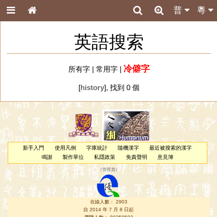
普
粵
英語搜索
冷僻字
所有字
|
常用字
|
[
history
], 找到 0 個
新手入門
使用凡例
字庫統計
隨機漢字
最近被搜索的漢字
鳴謝
製作單位
私隱政策
免責聲明
意見簿
（
管理員
）
在線人數： 2903
自 2014 年 7 月 8 日起