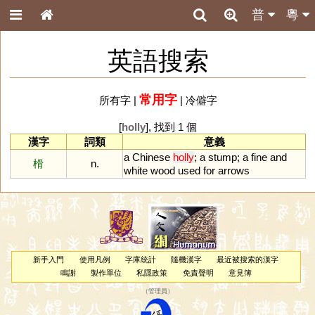
普
粵
英語搜索
常用字
所有字
|
|
冷僻字
[
holly
], 找到 1 個
漢字
詞類
意義
a
Chinese
holly
;
a
stump
;
a
fine
and
榾
n.
white
wood
used
for
arrows
新手入門
使用凡例
字庫統計
隨機漢字
最近被搜索的漢字
鳴謝
製作單位
私隱政策
免責聲明
意見簿
（
管理員
）