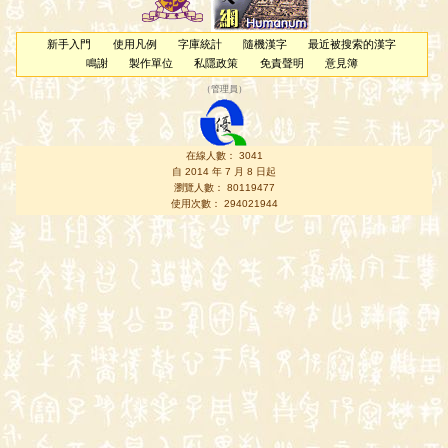
新手入門
使用凡例
字庫統計
隨機漢字
最近被搜索的漢字
鳴謝
製作單位
私隱政策
免責聲明
意見簿
（
管理員
）
在線人數： 3041
自 2014 年 7 月 8 日起
瀏覽人數： 80119477
使用次數： 294021944