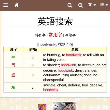
普
粵
英語搜索
常用字
所有字
|
|
冷僻字
[
hoodwink
], 找到 4 個
漢字
詞類
意義
to
humbug
,
to
hoodwink
;
to
tell
with
an
啈
v.
irritating
voice
罔
v.
to
slander
;
hoodwink
,
to
deceive
;
do
not
deceive
,
hoodwink
;
deny
;
slander
,
謾
v.
calumniate
,
fling
abuses
;
don
’
t
;
be
disrespectful
swindle
,
cheat
,
defraud
,
fool
,
deceive
,
騙
v.
hoodwink