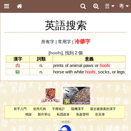
普
粵
英語搜索
冷僻字
所有字
|
常用字
|
[
hoofs
], 找到 2 個
漢字
詞類
意義
禸
n.
prints
of
animal
paws
or
hoofs
騚
n.
horse
with
white
hoofs
,
socks
,
or
legs
新手入門
使用凡例
字庫統計
隨機漢字
最近被搜索的漢字
鳴謝
製作單位
私隱政策
免責聲明
意見簿
（
管理員
）