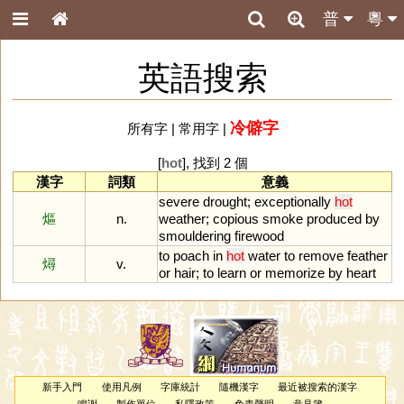
普
粵
英語搜索
冷僻字
所有字
|
常用字
|
[
hot
], 找到 2 個
漢字
詞類
意義
severe
drought
;
exceptionally
hot
熰
n.
weather
;
copious
smoke
produced
by
smouldering
firewood
to
poach
in
hot
water
to
remove
feather
燖
v.
or
hair
;
to
learn
or
memorize
by
heart
新手入門
使用凡例
字庫統計
隨機漢字
最近被搜索的漢字