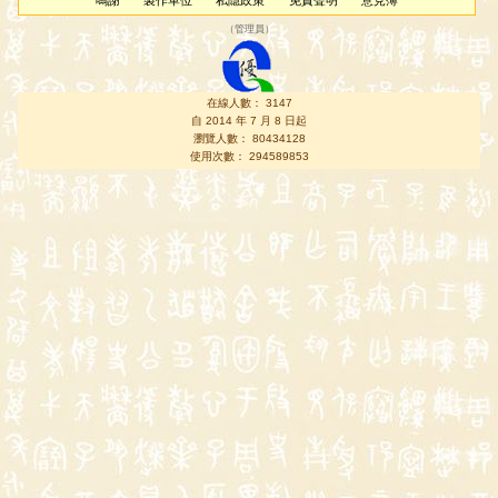
鳴謝
製作單位
私隱政策
免責聲明
意見簿
（
管理員
）
在線人數： 3147
自 2014 年 7 月 8 日起
瀏覽人數： 80434128
使用次數： 294589853