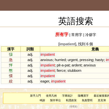
英語搜索
所有字
|
常用字
|
冷僻字
[
impatient
], 找到 6 個
漢字
詞類
意義
忣
adj.
impatient
急
adj.
anxious
;
hurried
;
urgent
,
pressing
;
hasty
;
im
怦
adj.
impatient
;
pit
-
a
-
pat
;
ardent
;
anxious
憋
adj.
impatient
;
fierce
;
stubborn
懁
adj.
impatient
絞
adj.
eager
,
impatient
新手入門
使用凡例
字庫統計
隨機漢字
最近被搜索
鳴謝
製作單位
私隱政策
免責聲明
意見簿
（
管理員
）