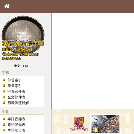
中文
ENG
字形
部首索引
筆畫索引
甲骨部件表
金文部件表
形義源流通解
字音
粵語音節表
粵語聲母表
粵語韻母表