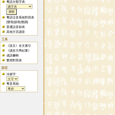
粵語分類字表:
粵語注音系統對照表
[
聲母
|
韻母
|
聲調
]
普通話音節表
其他方言讀音
工具
《說文》全文索引
《讀史方輿紀要》
成語彙輯
繁簡對照表
設定
冷僻字:
粵音系統: