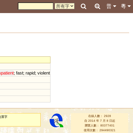
普
粵
patient
;
fast
;
rapid
;
violent
在線人數： 2928
的漢字
自 2014 年 7 月 8 日起
瀏覽人數： 80377401
使用次數： 294490321