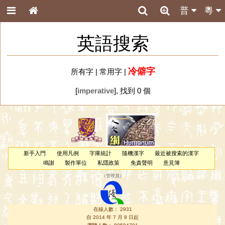
普
粵
英語搜索
冷僻字
所有字
|
常用字
|
[
imperative
], 找到 0 個
新手入門
使用凡例
字庫統計
隨機漢字
最近被搜索的漢字
鳴謝
製作單位
私隱政策
免責聲明
意見簿
（
管理員
）
在線人數： 2931
自 2014 年 7 月 8 日起