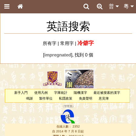
普
粵
英語搜索
冷僻字
所有字
|
常用字
|
[
impregnated
], 找到 0 個
新手入門
使用凡例
字庫統計
隨機漢字
最近被搜索的漢字
鳴謝
製作單位
私隱政策
免責聲明
意見簿
（
管理員
）
在線人數： 2352
自 2014 年 7 月 8 日起