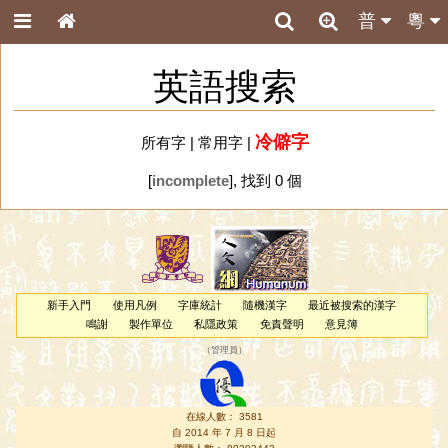
普
粵
英語搜索
冷僻字
所有字
|
常用字
|
[
incomplete
], 找到 0 個
新手入門
使用凡例
字庫統計
隨機漢字
最近被搜索的漢字
鳴謝
製作單位
私隱政策
免責聲明
意見簿
（
管理員
）
在線人數： 3581
自 2014 年 7 月 8 日起