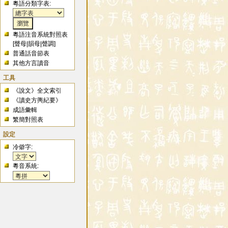
粵語分類字表:
粵語注音系統對照表
[
聲母
|
韻母
|
聲調
]
普通話音節表
其他方言讀音
工具
《說文》全文索引
《讀史方輿紀要》
成語彙輯
繁簡對照表
設定
冷僻字:
粵音系統: