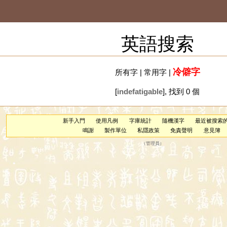
英語搜索
冷僻字
所有字
|
常用字
|
[
indefatigable
], 找到 0 個
新手入門
使用凡例
字庫統計
隨機漢字
最近被搜索
鳴謝
製作單位
私隱政策
免責聲明
意見簿
（
管理員
）