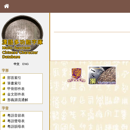
中文
ENG
字形
部首索引
筆畫索引
甲骨部件表
金文部件表
形義源流通解
字音
粵語音節表
粵語聲母表
粵語韻母表