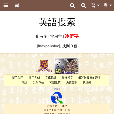
普
粵
英語搜索
冷僻字
所有字
|
常用字
|
[
inexpensive
], 找到 0 個
新手入門
使用凡例
字庫統計
隨機漢字
最近被搜索的漢字
鳴謝
製作單位
私隱政策
免責聲明
意見簿
（
管理員
）
在線人數： 3822
自 2014 年 7 月 8 日起