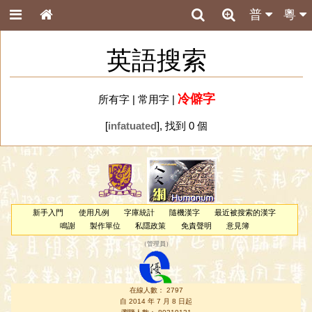
普
粵
英語搜索
冷僻字
所有字
|
常用字
|
[
infatuated
], 找到 0 個
新手入門
使用凡例
字庫統計
隨機漢字
最近被搜索的漢字
鳴謝
製作單位
私隱政策
免責聲明
意見簿
（
管理員
）
在線人數： 2797
自 2014 年 7 月 8 日起