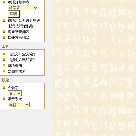
粵語分類字表:
粵語注音系統對照表
[
聲母
|
韻母
|
聲調
]
普通話音節表
其他方言讀音
工具
《說文》全文索引
《讀史方輿紀要》
成語彙輯
繁簡對照表
設定
冷僻字:
粵音系統: