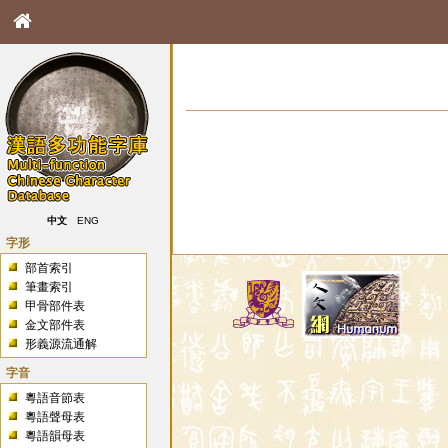
中文
ENG
字形
部首索引
筆畫索引
甲骨部件表
金文部件表
形義源流通解
字音
粵語音節表
粵語聲母表
粵語韻母表