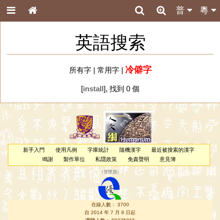
普
粵
英語搜索
冷僻字
所有字
|
常用字
|
[
install
], 找到 0 個
新手入門
使用凡例
字庫統計
隨機漢字
最近被搜索的漢字
鳴謝
製作單位
私隱政策
免責聲明
意見簿
（
管理員
）
在線人數： 3700
自 2014 年 7 月 8 日起