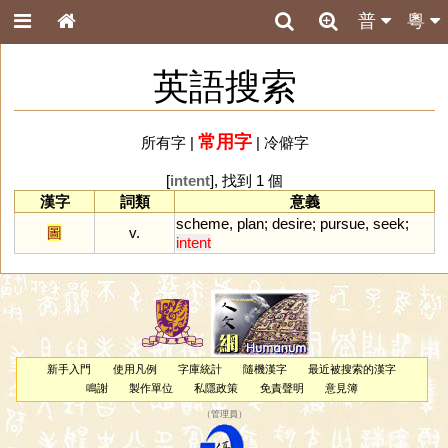
普
粵
英語搜索
常用字
所有字
|
|
冷僻字
[
intent
], 找到 1 個
漢字
詞類
意義
scheme
,
plan
;
desire
;
pursue
,
seek
;
圖
v.
intent
新手入門
使用凡例
字庫統計
隨機漢字
最近被搜索的漢字
鳴謝
製作單位
私隱政策
免責聲明
意見簿
（
管理員
）