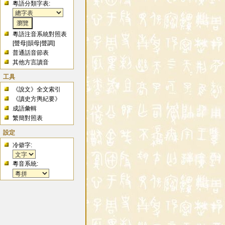
粵語分類字表:
粵語注音系統對照表
[
聲母
|
韻母
|
聲調
]
普通話音節表
其他方言讀音
工具
《說文》全文索引
《讀史方輿紀要》
成語彙輯
繁簡對照表
設定
冷僻字:
粵音系統: