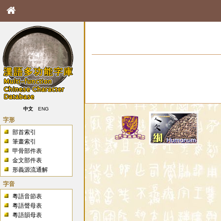
中文
ENG
字形
部首索引
筆畫索引
甲骨部件表
金文部件表
形義源流通解
字音
粵語音節表
粵語聲母表
粵語韻母表