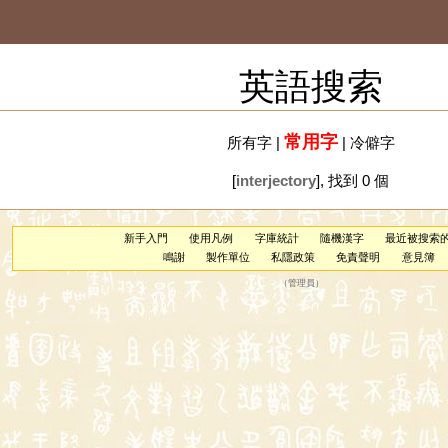
英語搜索
常用字
所有字
|
|
冷僻字
[
interjectory
], 找到 0 個
新手入門
使用凡例
字庫統計
隨機漢字
最近被搜索
鳴謝
製作單位
私隱政策
免責聲明
意見簿
（
管理員
）