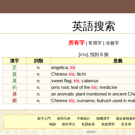
英語搜索
所有字
|
常用字
|
冷僻字
[
iris
], 找到 6 個
漢字
詞類
意義
芷
n.
angelica
;
iris
荔
n.
Chinese
iris
;
litchi
菖
n.
sweet
flag
;
iris
;
calamus
葯
n.
orris
root
;
leaf
of
the
iris
;
medicine
蓀
n.
an
aromatic
plant
mentioned
in
ancient
Chi
藺
n.
Chinese
iris
;
surname
;
bulrush
used
in
mak
新手入門
使用凡例
字庫統計
隨機漢字
最近被搜索
鳴謝
製作單位
私隱政策
免責聲明
意見簿
（
管理員
）