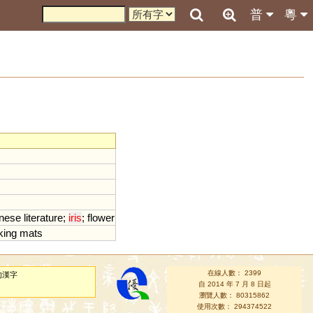
普
粵
nese
literature
;
iris
;
flower
ing
mats
在線人數： 2399
的漢字
自 2014 年 7 月 8 日起
瀏覽人數： 80315862
使用次數： 294374522