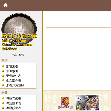
中文
ENG
字形
部首索引
筆畫索引
甲骨部件表
金文部件表
形義源流通解
字音
粵語音節表
粵語聲母表
粵語韻母表