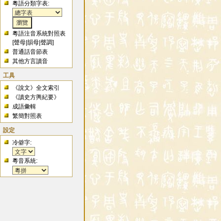
粵語分類字表:
粵語注音系統對照表
[
聲母
|
韻母
|
聲調
]
普通話音節表
其他方言讀音
工具
《說文》全文索引
《讀史方輿紀要》
成語彙輯
繁簡對照表
設定
冷僻字:
粵音系統: