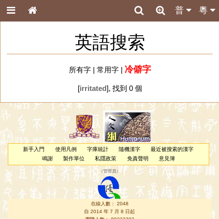
普
粵
英語搜索
冷僻字
所有字
|
常用字
|
[
irritated
], 找到 0 個
新手入門
使用凡例
字庫統計
隨機漢字
最近被搜索的漢字
鳴謝
製作單位
私隱政策
免責聲明
意見簿
（
管理員
）
在線人數： 2048
自 2014 年 7 月 8 日起