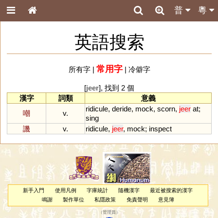
普
粵
英語搜索
常用字
所有字
|
|
冷僻字
[
jeer
], 找到 2 個
漢字
詞類
意義
ridicule
,
deride
,
mock
,
scorn
,
jeer
at
;
嘲
v.
sing
譏
v.
ridicule
,
jeer
,
mock
;
inspect
新手入門
使用凡例
字庫統計
隨機漢字
最近被搜索的漢字
鳴謝
製作單位
私隱政策
免責聲明
意見簿
（
管理員
）