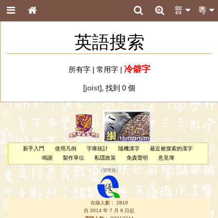
普
粵
英語搜索
冷僻字
所有字
|
常用字
|
[
joist
], 找到 0 個
新手入門
使用凡例
字庫統計
隨機漢字
最近被搜索的漢字
鳴謝
製作單位
私隱政策
免責聲明
意見簿
（
管理員
）
在線人數： 2819
自 2014 年 7 月 8 日起