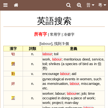
普
粵
英語搜索
所有字
|
常用字
|
冷僻字
[
labour
], 找到 9 個
漢字
詞類
意義
劬
n.
labour
;
toil
work
,
labour
;
meritorious
deed
,
service
,
勞
n.
toil
;
shrikes
(
a
species
of
bird
as
in
伯
勞)
勤
v.
encourage
labour
;
aid
gynecological
events
in
women
,
such
姅
n.
as
menstruation
,
labour
,
miscarriage
,
etc
.
worker
;
labour
;
labour
er
;
job
;
time
工
n.
occupied
in
doing
a
piece
of
work
;
work
;
project
;
man
-
day
jailor
;
servant
;
policeman
;
labour
;