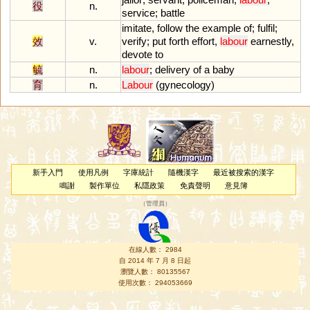
役
n.
service
;
battle
imitate
,
follow
the
example
of
;
fulfil
;
效
v.
verify
;
put
forth
effort
,
labour
earnestly
,
devote
to
毓
n.
labour
;
delivery
of
a
baby
育
n.
Labour
(
gynecology
)
新手入門
使用凡例
字庫統計
隨機漢字
最近被搜索的漢字
鳴謝
製作單位
私隱政策
免責聲明
意見簿
（
管理員
）
在線人數： 2984
自 2014 年 7 月 8 日起
瀏覽人數： 80135567
使用次數： 294053669