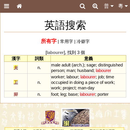
普
粵
英語搜索
所有字
|
常用字
|
冷僻字
[
labourer
], 找到 3 個
漢字
詞類
意義
male
adult
(
arch
.);
sage
;
distinguished
夫
n.
person
;
man
;
husband
;
labourer
worker
;
labour
;
labourer
;
job
;
time
工
n.
occupied
in
doing
a
piece
of
work
;
work
;
project
;
man
-
day
腳
n.
foot
;
leg
;
base
;
labourer
;
porter