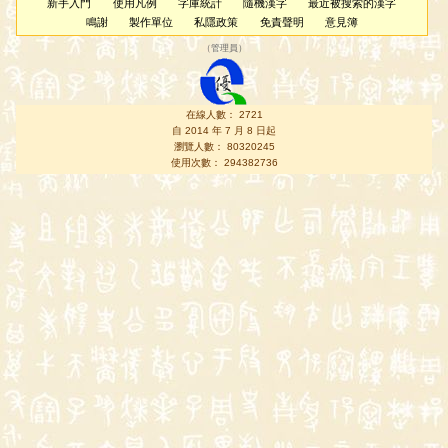
新手入門
使用凡例
字庫統計
隨機漢字
最近被搜索的漢字
鳴謝
製作單位
私隱政策
免責聲明
意見簿
（
管理員
）
在線人數： 2721
自 2014 年 7 月 8 日起
瀏覽人數： 80320245
使用次數： 294382736