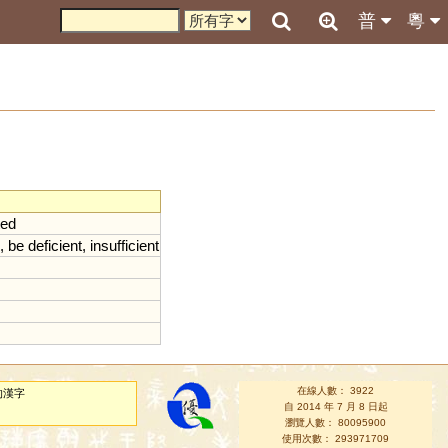
普
粵
ted
,
be
deficient
,
insufficient
在線人數： 3922
的漢字
自 2014 年 7 月 8 日起
瀏覽人數： 80095900
使用次數： 293971709