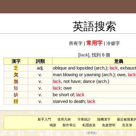
英語搜索
常用字
所有字
|
|
冷僻字
[
lack
], 找到 6 個
漢字
詞類
意義
乏
adj.
oblique
and
lopsided
(
arch
.);
lack
,
exhaus
欠
v.
man
blowing
or
yawning
(
arch
.);
owe
,
lack
無
v.
lack
,
not
have
;
dance
(
arch
.)
短
v.
lack
;
owe
缺
v.
be
short
of
;
lack
饉
v.
starved
to
death
;
lack
新手入門
使用凡例
字庫統計
隨機漢字
最近被搜索
鳴謝
製作單位
私隱政策
免責聲明
意見簿
（
管理員
）