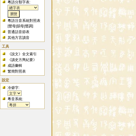
粵語分類字表:
粵語注音系統對照表
[
聲母
|
韻母
|
聲調
]
普通話音節表
其他方言讀音
工具
《說文》全文索引
《讀史方輿紀要》
成語彙輯
繁簡對照表
設定
冷僻字:
粵音系統: