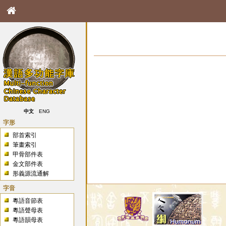
中文
ENG
字形
部首索引
筆畫索引
甲骨部件表
金文部件表
形義源流通解
字音
粵語音節表
粵語聲母表
粵語韻母表