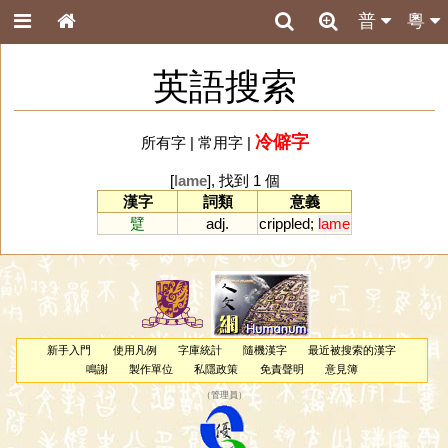
普
粵
英語搜索
冷僻字
所有字
|
常用字
|
[
lame
], 找到 1 個
漢字
詞類
意義
躄
adj.
crippled
;
lame
新手入門
使用凡例
字庫統計
隨機漢字
最近被搜索的漢字
鳴謝
製作單位
私隱政策
免責聲明
意見簿
（
管理員
）