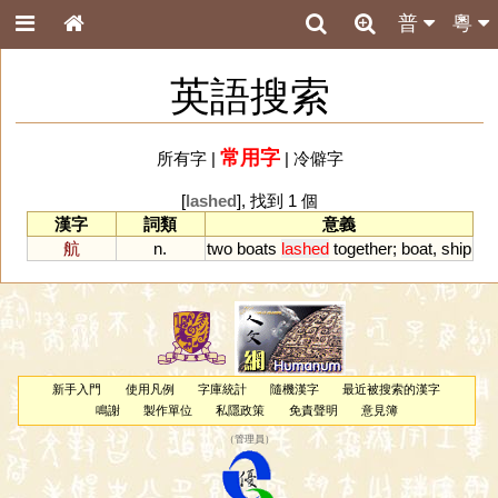
普
粵
英語搜索
常用字
所有字
|
|
冷僻字
[
lashed
], 找到 1 個
漢字
詞類
意義
航
n.
two
boats
lashed
together
;
boat
,
ship
新手入門
使用凡例
字庫統計
隨機漢字
最近被搜索的漢字
鳴謝
製作單位
私隱政策
免責聲明
意見簿
（
管理員
）