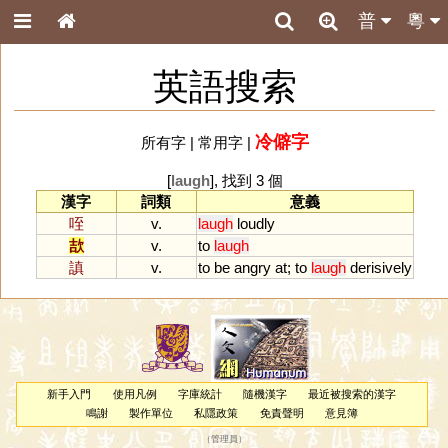
普
粵
英語搜索
冷僻字
所有字
|
常用字
|
[
laugh
], 找到 3 個
漢字
詞類
意義
咥
v.
laugh
loudly
欯
v.
to
laugh
謓
v.
to
be
angry
at
;
to
laugh
derisively
新手入門
使用凡例
字庫統計
隨機漢字
最近被搜索的漢字
鳴謝
製作單位
私隱政策
免責聲明
意見簿
（
管理員
）