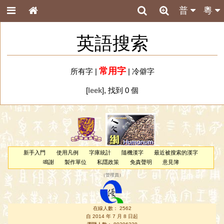
普
粵
英語搜索
常用字
所有字
|
|
冷僻字
[
leek
], 找到 0 個
新手入門
使用凡例
字庫統計
隨機漢字
最近被搜索的漢字
鳴謝
製作單位
私隱政策
免責聲明
意見簿
（
管理員
）
在線人數： 2562
自 2014 年 7 月 8 日起