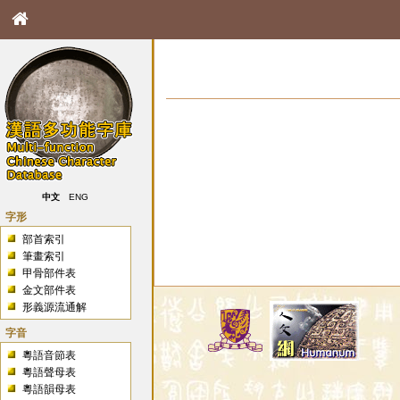
中文
ENG
字形
部首索引
筆畫索引
甲骨部件表
金文部件表
形義源流通解
字音
粵語音節表
粵語聲母表
粵語韻母表