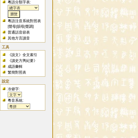
粵語分類字表:
粵語注音系統對照表
[
聲母
|
韻母
|
聲調
]
普通話音節表
其他方言讀音
工具
《說文》全文索引
《讀史方輿紀要》
成語彙輯
繁簡對照表
設定
冷僻字:
粵音系統: