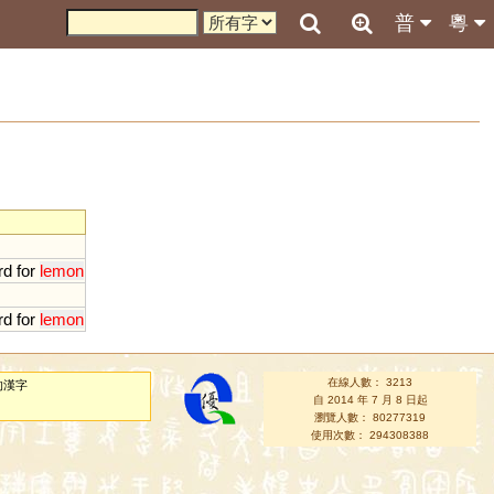
普
粵
rd
for
lemon
rd
for
lemon
在線人數： 3213
的漢字
自 2014 年 7 月 8 日起
瀏覽人數： 80277319
使用次數： 294308388