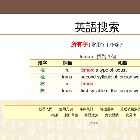
英語搜索
所有字
|
常用字
|
冷僻字
[
lemon
], 找到 4 個
漢字
詞類
意義
檬
n.
lemon
;
a
type
of
locust
檬
trans.
second
syllable
of
foreign
wo
檸
n.
lemon
檸
trans.
first
syllable
of
the
foreign
wo
新手入門
使用凡例
字庫統計
隨機漢字
最近被搜索
鳴謝
製作單位
私隱政策
免責聲明
意見簿
（
管理員
）