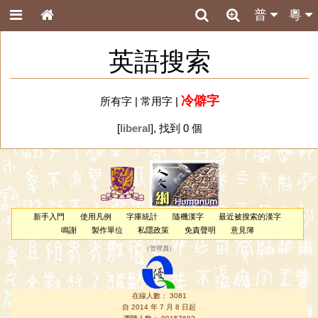
普
粵
英語搜索
冷僻字
所有字
|
常用字
|
[
liberal
], 找到 0 個
新手入門
使用凡例
字庫統計
隨機漢字
最近被搜索的漢字
鳴謝
製作單位
私隱政策
免責聲明
意見簿
（
管理員
）
在線人數： 3081
自 2014 年 7 月 8 日起