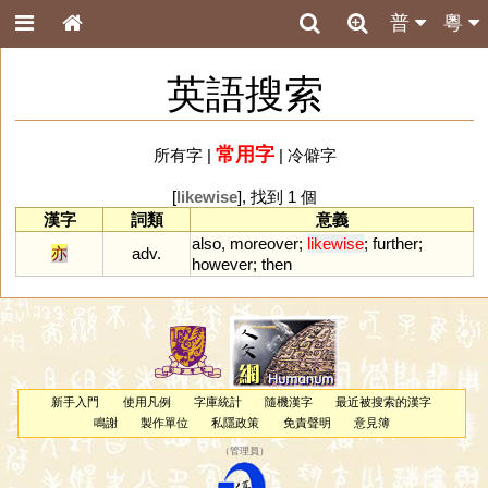
普
粵
英語搜索
常用字
所有字
|
|
冷僻字
[
likewise
], 找到 1 個
漢字
詞類
意義
also
,
moreover
;
likewise
;
further
;
亦
adv.
however
;
then
新手入門
使用凡例
字庫統計
隨機漢字
最近被搜索的漢字
鳴謝
製作單位
私隱政策
免責聲明
意見簿
（
管理員
）