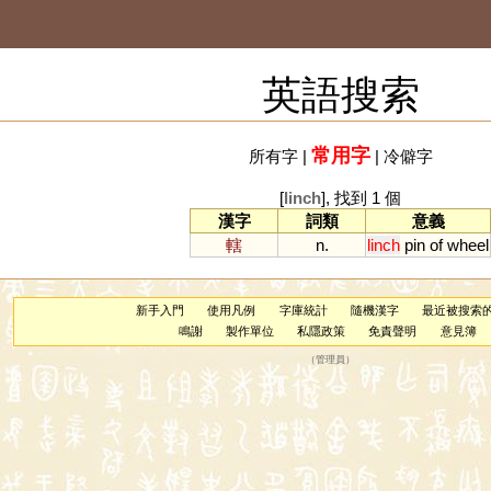
英語搜索
常用字
所有字
|
|
冷僻字
[
linch
], 找到 1 個
漢字
詞類
意義
轄
n.
linch
pin
of
wheel
新手入門
使用凡例
字庫統計
隨機漢字
最近被搜索
鳴謝
製作單位
私隱政策
免責聲明
意見簿
（
管理員
）