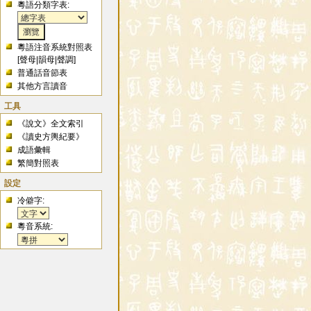
粵語分類字表:
粵語注音系統對照表
[
聲母
|
韻母
|
聲調
]
普通話音節表
其他方言讀音
工具
《說文》全文索引
《讀史方輿紀要》
成語彙輯
繁簡對照表
設定
冷僻字:
粵音系統: