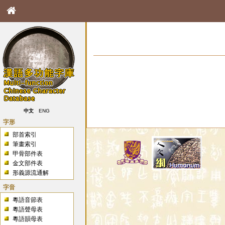
中文
ENG
字形
部首索引
筆畫索引
甲骨部件表
金文部件表
形義源流通解
字音
粵語音節表
粵語聲母表
粵語韻母表