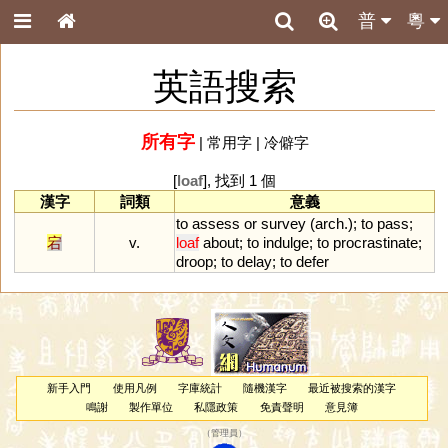
普
粵
英語搜索
所有字
|
常用字
|
冷僻字
[
loaf
], 找到 1 個
漢字
詞類
意義
to
assess
or
survey
(
arch
.);
to
pass
;
宕
v.
loaf
about
;
to
indulge
;
to
procrastinate
;
droop
;
to
delay
;
to
defer
新手入門
使用凡例
字庫統計
隨機漢字
最近被搜索的漢字
鳴謝
製作單位
私隱政策
免責聲明
意見簿
（
管理員
）