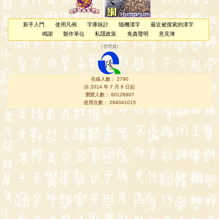
新手入門
使用凡例
字庫統計
隨機漢字
最近被搜索的漢字
鳴謝
製作單位
私隱政策
免責聲明
意見簿
（
管理員
）
在線人數： 2790
自 2014 年 7 月 8 日起
瀏覽人數： 80128807
使用次數： 294041015