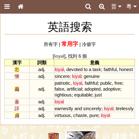
普
粵
英語搜索
常用字
所有字
|
|
冷僻字
[
loyal
], 找到 6 個
漢字
詞類
意義
忠
adj.
loyal
,
devoted
to
a
task
;
faithful
,
honest
悃
adj.
sincere
;
loyal
;
genuine
patriotic
,
loyal
,
faithful
;
public
,
free
;
義
adj.
false
,
artificial
;
adopted
,
adoptive
;
rightious
;
equitable
;
just
藎
adj.
loyal
諄
adj.
earnestly
and
sincerely
;
loyal
;
tirelessly
貞
adj.
virtuous
,
chaste
,
pure
;
loyal