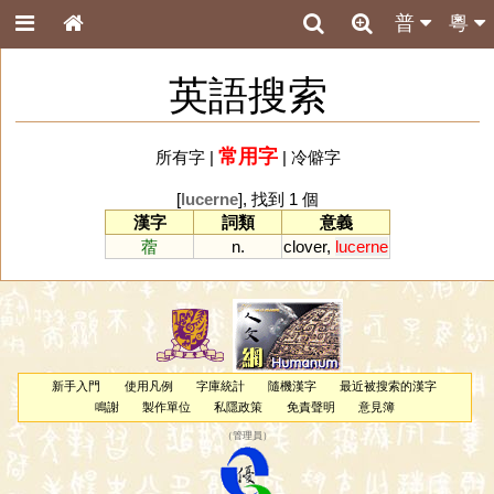
普
粵
英語搜索
常用字
所有字
|
|
冷僻字
[
lucerne
], 找到 1 個
漢字
詞類
意義
蓿
n.
clover
,
lucerne
新手入門
使用凡例
字庫統計
隨機漢字
最近被搜索的漢字
鳴謝
製作單位
私隱政策
免責聲明
意見簿
（
管理員
）